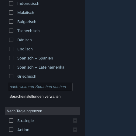
Indonesisch
Malaiisch
Bulgarisch
Tschechisch
Dänisch
Englisch
Spanisch – Spanien
Spanisch – Lateinamerika
Griechisch
Spracheinstellungen verwalten
Nach Tag eingrenzen
© Valve Corporation. Alle Rechte vorbehalten. Alle
Marken sind Eigentum ihrer jeweiligen Besitzer in den
Strategie
USA und anderen Ländern.
Datenschutzrichtlinien
|
Rechtliches
|
Barrierefreiheit
|
Steam-
Nutzungsvertrag
|
Rückerstattungen
|
Cookies
Action