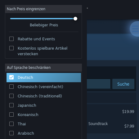
Anmelden
Nach Preis eingrenzen
Beliebiger Preis
Shop
Rabatte und Events
Community
Kostenlos spielbare Artikel
Entwickler: Pillow Castle
verstecken
Info
Auf Sprache beschränken
Sortieren nach
Relevanz
Deutsch
Support
Suche
Chinesisch (vereinfacht)
Sprache ändern
Chinesisch (traditionell)
2 Ergebnisse entsprechen Ihrer Suche.
Japanisch
Steam-Mobile-App herunterladen
Superliminal
$19.99
Koreanisch
Desktopversion anzeigen
Superliminal Double-Album Soundtrack
Thai
$7.99
Arabisch