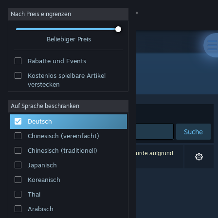
Anmelden
Nach Preis eingrenzen
Beliebiger Preis
Shop
Rabatte und Events
Community
Kostenlos spielbare Artikel
Entwickler: Pilea Development LLC
verstecken
Info
Auf Sprache beschränken
Sortieren nach
Relevanz
Deutsch
Support
Suche
Chinesisch (vereinfacht)
Sprache ändern
Chinesisch (traditionell)
0 Ergebnisse entsprechen Ihrer Suche. 1 Titel wurde aufgrund
Ihrer Einstellungen ausgeschlossen.
Japanisch
Steam-Mobile-App herunterladen
Koreanisch
Desktopversion anzeigen
Thai
Arabisch