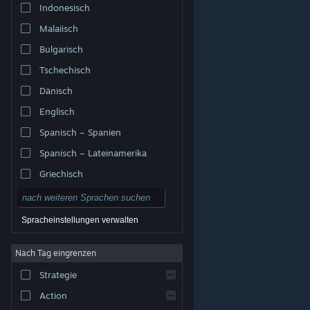
Indonesisch
Malaiisch
Bulgarisch
Tschechisch
Dänisch
Englisch
Spanisch – Spanien
Spanisch – Lateinamerika
Griechisch
Spracheinstellungen verwalten
Nach Tag eingrenzen
© Valve Corporation. Alle Rechte vorbehalten. Alle
Marken sind Eigentum ihrer jeweiligen Besitzer in den
Strategie
USA und anderen Ländern.
Datenschutzrichtlinien
|
Rechtliches
|
Barrierefreiheit
|
Steam-
Nutzungsvertrag
|
Rückerstattungen
|
Cookies
Action