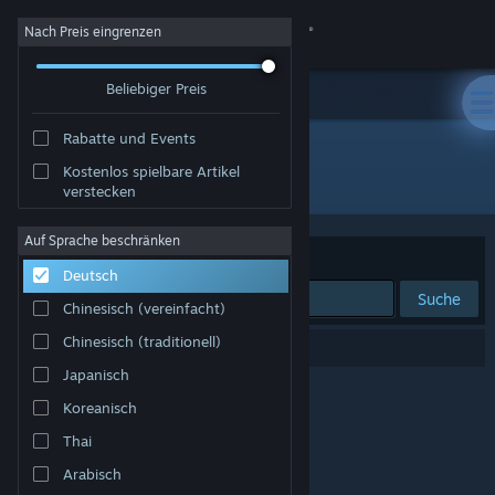
Anmelden
Nach Preis eingrenzen
Beliebiger Preis
Shop
Rabatte und Events
Community
Kostenlos spielbare Artikel
Entwickler: Petrolhead software
verstecken
Info
Auf Sprache beschränken
Sortieren nach
Relevanz
Deutsch
Support
Suche
Chinesisch (vereinfacht)
Sprache ändern
Chinesisch (traditionell)
0 Ergebnisse entsprechen Ihrer Suche.
Japanisch
Steam-Mobile-App herunterladen
Koreanisch
Desktopversion anzeigen
Thai
Arabisch