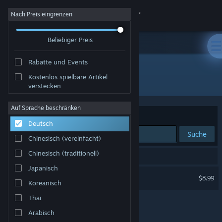
Anmelden
Nach Preis eingrenzen
Beliebiger Preis
Shop
Rabatte und Events
Community
Kostenlos spielbare Artikel
Entwickler: Peer Draeger
verstecken
Info
Auf Sprache beschränken
Sortieren nach
Relevanz
Deutsch
Support
Suche
Chinesisch (vereinfacht)
Sprache ändern
Chinesisch (traditionell)
1 Ergebnis entspricht Ihrer Suche.
Japanisch
Steam-Mobile-App herunterladen
Jaques Roque
$8.99
Koreanisch
Desktopversion anzeigen
Thai
Arabisch