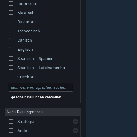
Indonesisch
Malaiisch
Bulgarisch
Tschechisch
Dänisch
Englisch
Spanisch – Spanien
Spanisch – Lateinamerika
Griechisch
Spracheinstellungen verwalten
Nach Tag eingrenzen
© Valve Corporation. Alle Rechte vorbehalten. Alle
Marken sind Eigentum ihrer jeweiligen Besitzer in den
Strategie
USA und anderen Ländern.
Datenschutzrichtlinien
|
Rechtliches
|
Barrierefreiheit
|
Steam-
Nutzungsvertrag
|
Rückerstattungen
|
Cookies
Action