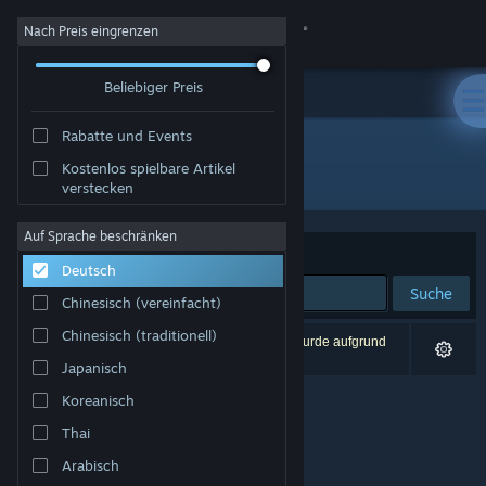
Anmelden
Nach Preis eingrenzen
Beliebiger Preis
Shop
Rabatte und Events
Community
Kostenlos spielbare Artikel
Entwickler: Pawika Khampawong
verstecken
Info
Auf Sprache beschränken
Sortieren nach
Relevanz
Deutsch
Support
Suche
Chinesisch (vereinfacht)
Sprache ändern
Chinesisch (traditionell)
0 Ergebnisse entsprechen Ihrer Suche. 1 Titel wurde aufgrund
Ihrer Einstellungen ausgeschlossen.
Japanisch
Steam-Mobile-App herunterladen
Koreanisch
Desktopversion anzeigen
Thai
Arabisch