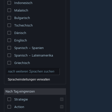
Indonesisch
Malaiisch
Bulgarisch
Tschechisch
Dänisch
Englisch
Spanisch – Spanien
Spanisch – Lateinamerika
Griechisch
Spracheinstellungen verwalten
Nach Tag eingrenzen
© Valve Corporation. Alle Rechte vorbehalten. Alle
Marken sind Eigentum ihrer jeweiligen Besitzer in den
Strategie
USA und anderen Ländern.
Datenschutzrichtlinien
|
Rechtliches
|
Barrierefreiheit
|
Steam-
Nutzungsvertrag
|
Rückerstattungen
|
Cookies
Action