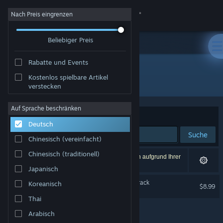
Anmelden
Nach Preis eingrenzen
Beliebiger Preis
Shop
Rabatte und Events
Community
Kostenlos spielbare Artikel
Entwickler: POLYGON BIRD
verstecken
Info
Auf Sprache beschränken
Sortieren nach
Relevanz
Deutsch
Support
Suche
Chinesisch (vereinfacht)
Sprache ändern
Chinesisch (traditionell)
1 Ergebnis entspricht Ihrer Suche. 4 Titel wurden aufgrund Ihrer
Einstellungen ausgeschlossen.
Japanisch
Steam-Mobile-App herunterladen
BIRDCAGE Original Soundtrack
Koreanisch
$8.99
Desktopversion anzeigen
Thai
Arabisch