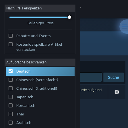
Anmelden
Nach Preis eingrenzen
Beliebiger Preis
Shop
Rabatte und Events
Community
Kostenlos spielbare Artikel
Entwickler: Owl Path Studios
verstecken
Info
Auf Sprache beschränken
Sortieren nach
Relevanz
Deutsch
Support
Suche
Chinesisch (vereinfacht)
Sprache ändern
Chinesisch (traditionell)
0 Ergebnisse entsprechen Ihrer Suche. 1 Titel wurde aufgrund
Ihrer Einstellungen ausgeschlossen.
Japanisch
Steam-Mobile-App herunterladen
Koreanisch
Desktopversion anzeigen
Thai
Arabisch