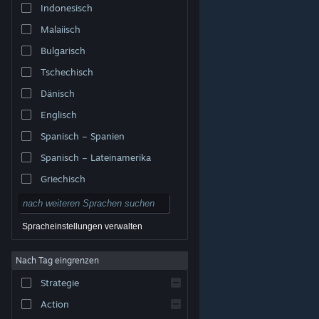
Indonesisch
Malaiisch
Bulgarisch
Tschechisch
Dänisch
Englisch
Spanisch – Spanien
Spanisch – Lateinamerika
Griechisch
Spracheinstellungen verwalten
Nach Tag eingrenzen
© Valve Corporation. Alle Rechte vorbehalten. Alle
Marken sind Eigentum ihrer jeweiligen Besitzer in den
Strategie
USA und anderen Ländern.
Datenschutzrichtlinien
|
Rechtliches
|
Barrierefreiheit
|
Steam-
Nutzungsvertrag
|
Rückerstattungen
|
Cookies
Action