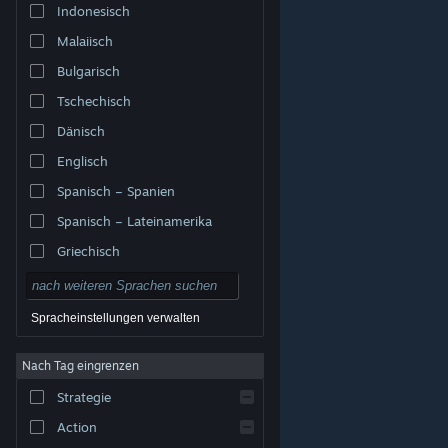
Indonesisch
Malaiisch
Bulgarisch
Tschechisch
Dänisch
Englisch
Spanisch – Spanien
Spanisch – Lateinamerika
Griechisch
Spracheinstellungen verwalten
Nach Tag eingrenzen
© Valve Corporation. Alle Rechte vorbehalten. Alle
Marken sind Eigentum ihrer jeweiligen Besitzer in den
Strategie
USA und anderen Ländern.
Datenschutzrichtlinien
|
Rechtliches
|
Barrierefreiheit
|
Steam-
Nutzungsvertrag
|
Rückerstattungen
|
Cookies
Action