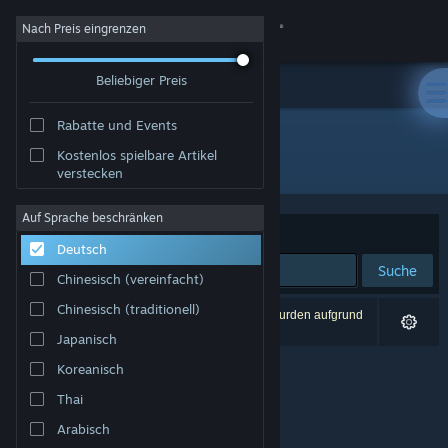
Anmelden
Nach Preis eingrenzen
Beliebiger Preis
Shop
Rabatte und Events
Community
Kostenlos spielbare Artikel
Entwickler: Miksapix Interactive
verstecken
Info
Auf Sprache beschränken
Sortieren nach
Relevanz
Deutsch
Support
Suche
Chinesisch (vereinfacht)
Sprache ändern
Chinesisch (traditionell)
0 Ergebnisse entsprechen Ihrer Suche. 2 Titel wurden aufgrund
Ihrer Einstellungen ausgeschlossen.
Japanisch
Steam-Mobile-App herunterladen
Koreanisch
Desktopversion anzeigen
Thai
Arabisch