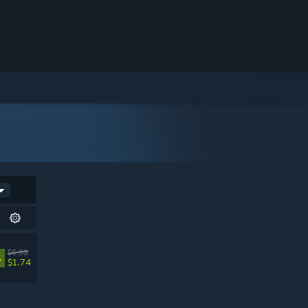
$6.99
%
$1.74