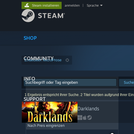
Steam installieren
anmelden
|
Sprache
SHOP
COMMUNITY
Entwickler: MicroProse
INFO
Suche
1 Ergebnis entspricht Ihrer Suche. 2 Titel wurden aufgrund Ihrer E
SUPPORT
Darklands
Nach Preis eingrenzen