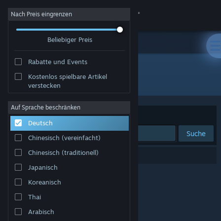
Anmelden
Nach Preis eingrenzen
Beliebiger Preis
Shop
Rabatte und Events
Community
Kostenlos spielbare Artikel
Entwickler: Magic Dog Studios
verstecken
Info
Auf Sprache beschränken
Sortieren nach
Relevanz
Deutsch
Support
Suche
Chinesisch (vereinfacht)
Sprache ändern
Chinesisch (traditionell)
0 Ergebnisse entsprechen Ihrer Suche.
Japanisch
Steam-Mobile-App herunterladen
Koreanisch
Desktopversion anzeigen
Thai
Arabisch