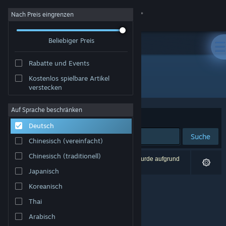
Anmelden
Nach Preis eingrenzen
Beliebiger Preis
Shop
Rabatte und Events
Community
Kostenlos spielbare Artikel
Entwickler: MTR
verstecken
Info
Auf Sprache beschränken
Sortieren nach
Relevanz
Deutsch
Support
Suche
Chinesisch (vereinfacht)
Sprache ändern
Chinesisch (traditionell)
0 Ergebnisse entsprechen Ihrer Suche. 1 Titel wurde aufgrund
Ihrer Einstellungen ausgeschlossen.
Japanisch
Steam-Mobile-App herunterladen
Koreanisch
Desktopversion anzeigen
Thai
Arabisch