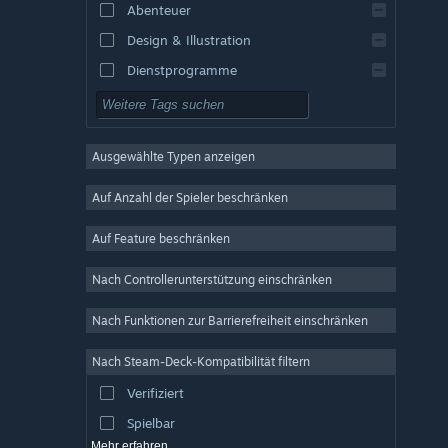
Abenteuer
Design & Illustration
Dienstprogramme
Kostenlos spielbar
Rollenspiel
Ausgewählte Typen anzeigen
MMO
Indie
Auf Anzahl der Spieler beschränken
Early Access
Auf Feature beschränken
Gelegenheitsspiel
Nach Controllerunterstützung einschränken
Simulation
Rennspiel
Nach Funktionen zur Barrierefreiheit einschränken
Sport
Nach Steam-Deck-Kompatibilität filtern
Videoproduktion
Verifiziert
Fotobearbeitung
Spielbar
Mehr erfahren