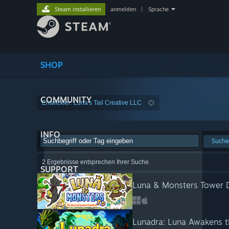
Steam installieren
anmelden
|
Sprache
SHOP
COMMUNITY
Entwickler: Luna's Tail Creative LLC
INFO
Suche
2 Ergebnisse entsprechen Ihrer Suche.
SUPPORT
Luna & Monsters Tower D
Lunadra: Luna Awakens 