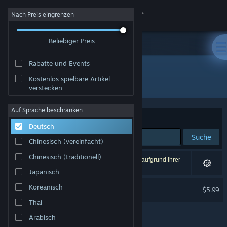
Anmelden
Nach Preis eingrenzen
Beliebiger Preis
Shop
Rabatte und Events
Community
Kostenlos spielbare Artikel
Entwickler: Lucy B. Locks
verstecken
Info
Auf Sprache beschränken
Sortieren nach
Relevanz
Deutsch
Support
Suche
Chinesisch (vereinfacht)
Sprache ändern
Chinesisch (traditionell)
1 Ergebnis entspricht Ihrer Suche. 1 Titel wurde aufgrund Ihrer
Einstellungen ausgeschlossen.
Japanisch
Steam-Mobile-App herunterladen
Lucid Blocks Soundtrack
Koreanisch
$5.99
Desktopversion anzeigen
Thai
Arabisch