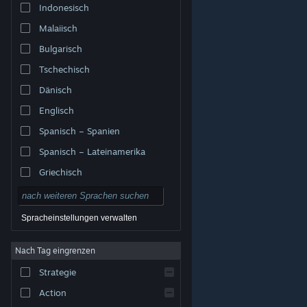
Indonesisch
Malaiisch
Bulgarisch
Tschechisch
Dänisch
Englisch
Spanisch – Spanien
Spanisch – Lateinamerika
Griechisch
Spracheinstellungen verwalten
Nach Tag eingrenzen
© Valve Corporation. Alle Rechte vorbehalten. Alle
Marken sind Eigentum ihrer jeweiligen Besitzer in den
Strategie
USA und anderen Ländern.
Datenschutzrichtlinien
|
Rechtliches
|
Barrierefreiheit
|
Steam-
Nutzungsvertrag
|
Rückerstattungen
|
Cookies
Action