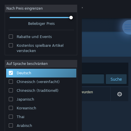
Anmelden
Nach Preis eingrenzen
Beliebiger Preis
Shop
Rabatte und Events
Community
Kostenlos spielbare Artikel
Entwickler: Lowe Bros. Studios LLC
verstecken
Info
Auf Sprache beschränken
Sortieren nach
Relevanz
Deutsch
Support
Suche
Chinesisch (vereinfacht)
Sprache ändern
Chinesisch (traditionell)
0 Ergebnisse entsprechen Ihrer Suche. 10 Titel wurden
aufgrund Ihrer Einstellungen ausgeschlossen.
Japanisch
Steam-Mobile-App herunterladen
Koreanisch
Desktopversion anzeigen
Thai
Arabisch