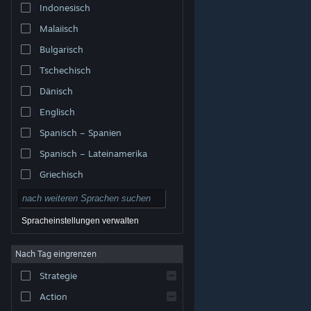
Indonesisch
Malaiisch
Bulgarisch
Tschechisch
Dänisch
Englisch
Spanisch – Spanien
Spanisch – Lateinamerika
Griechisch
Spracheinstellungen verwalten
Nach Tag eingrenzen
© Valve Corporation. Alle Rechte vorbehalten. Alle
Marken sind Eigentum ihrer jeweiligen Besitzer in den
Strategie
USA und anderen Ländern.
Datenschutzrichtlinien
|
Rechtliches
|
Barrierefreiheit
|
Steam-
Nutzungsvertrag
|
Rückerstattungen
|
Cookies
Action