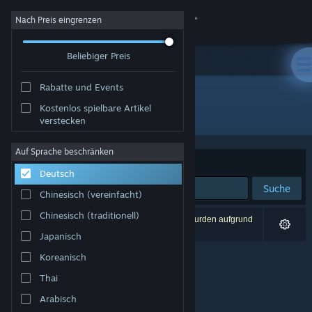
Anmelden
Nach Preis eingrenzen
Beliebiger Preis
Shop
Rabatte und Events
Community
Kostenlos spielbare Artikel
Entwickler: Laud Games
verstecken
Info
Auf Sprache beschränken
Sortieren nach
Relevanz
Deutsch
Support
Suche
Chinesisch (vereinfacht)
Sprache ändern
Chinesisch (traditionell)
0 Ergebnisse entsprechen Ihrer Suche. 2 Titel wurden aufgrund
Ihrer Einstellungen ausgeschlossen.
Japanisch
Steam-Mobile-App herunterladen
Koreanisch
Desktopversion anzeigen
Thai
Arabisch