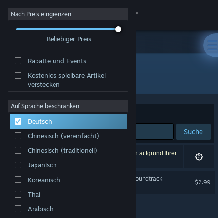
Anmelden
Nach Preis eingrenzen
Beliebiger Preis
Shop
Rabatte und Events
Community
Kostenlos spielbare Artikel
Entwickler: Kunpo Games
verstecken
Info
Auf Sprache beschränken
Sortieren nach
Relevanz
Deutsch
Support
Suche
Chinesisch (vereinfacht)
Sprache ändern
Chinesisch (traditionell)
1 Ergebnis entspricht Ihrer Suche. 3 Titel wurden aufgrund Ihrer
Einstellungen ausgeschlossen.
Japanisch
Steam-Mobile-App herunterladen
The Forgotten Concluder Soundtrack
Koreanisch
$2.99
Desktopversion anzeigen
Thai
Arabisch