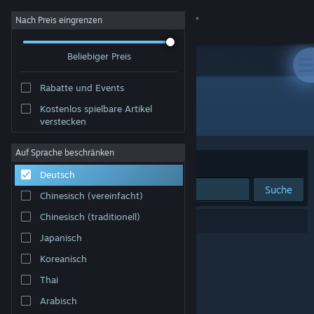
Anmelden
Nach Preis eingrenzen
Beliebiger Preis
Shop
Rabatte und Events
Community
Kostenlos spielbare Artikel
Entwickler: KadragonGames
verstecken
Info
Auf Sprache beschränken
Sortieren nach
Relevanz
Deutsch
Support
Suche
Chinesisch (vereinfacht)
Sprache ändern
Chinesisch (traditionell)
0 Ergebnisse entsprechen Ihrer Suche.
Japanisch
Steam-Mobile-App herunterladen
Koreanisch
Desktopversion anzeigen
Thai
Arabisch