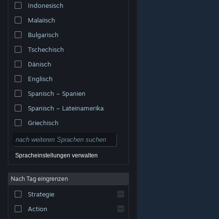
Indonesisch
Malaiisch
Bulgarisch
Tschechisch
Dänisch
Englisch
Spanisch – Spanien
Spanisch – Lateinamerika
Griechisch
Spracheinstellungen verwalten
Nach Tag eingrenzen
© Valve Corporation. Alle Rechte vorbehalten. Alle
Marken sind Eigentum ihrer jeweiligen Besitzer in den
Strategie
USA und anderen Ländern.
Datenschutzrichtlinien
|
Rechtliches
|
Barrierefreiheit
|
Steam-
Nutzungsvertrag
|
Rückerstattungen
|
Cookies
Action