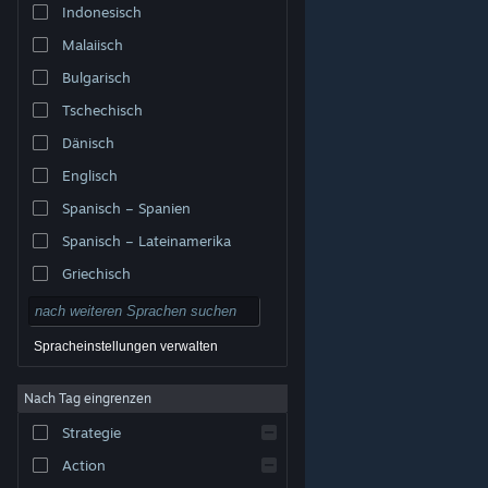
Indonesisch
Malaiisch
Bulgarisch
Tschechisch
Dänisch
Englisch
Spanisch – Spanien
Spanisch – Lateinamerika
Griechisch
Spracheinstellungen verwalten
Nach Tag eingrenzen
© Valve Corporation. Alle Rechte vorbehalten. Alle
Marken sind Eigentum ihrer jeweiligen Besitzer in den
Strategie
USA und anderen Ländern.
Datenschutzrichtlinien
|
Rechtliches
|
Barrierefreiheit
|
Steam-
Nutzungsvertrag
|
Rückerstattungen
|
Cookies
Action