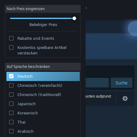
Anmelden
Nach Preis eingrenzen
Beliebiger Preis
Shop
Rabatte und Events
Community
Kostenlos spielbare Artikel
Entwickler: KMG
verstecken
Info
Auf Sprache beschränken
Sortieren nach
Relevanz
Deutsch
Support
Suche
Chinesisch (vereinfacht)
Sprache ändern
Chinesisch (traditionell)
0 Ergebnisse entsprechen Ihrer Suche. 2 Titel wurden aufgrund
Ihrer Einstellungen ausgeschlossen.
Japanisch
Steam-Mobile-App herunterladen
Koreanisch
Desktopversion anzeigen
Thai
Arabisch