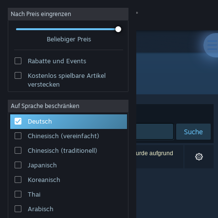
Anmelden
Nach Preis eingrenzen
Beliebiger Preis
Shop
Rabatte und Events
Community
Kostenlos spielbare Artikel
Entwickler: Joshua Linscott
verstecken
Info
Auf Sprache beschränken
Sortieren nach
Relevanz
Deutsch
Support
Suche
Chinesisch (vereinfacht)
Sprache ändern
Chinesisch (traditionell)
0 Ergebnisse entsprechen Ihrer Suche. 1 Titel wurde aufgrund
Ihrer Einstellungen ausgeschlossen.
Japanisch
Steam-Mobile-App herunterladen
Koreanisch
Desktopversion anzeigen
Thai
Arabisch