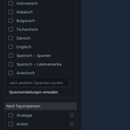
Indonesisch
Malaiisch
Bulgarisch
Tschechisch
Dänisch
Englisch
Spanisch – Spanien
Spanisch – Lateinamerika
Griechisch
Spracheinstellungen verwalten
Nach Tag eingrenzen
© Valve Corporation. Alle Rechte vorbehalten. Alle
Marken sind Eigentum ihrer jeweiligen Besitzer in den
Strategie
USA und anderen Ländern.
Datenschutzrichtlinien
|
Rechtliches
|
Barrierefreiheit
|
Steam-
Nutzungsvertrag
|
Rückerstattungen
|
Cookies
Action