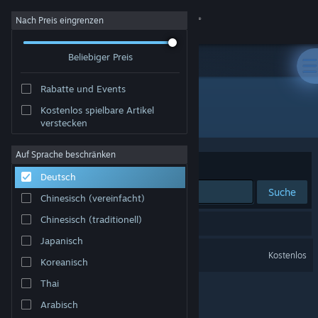
Anmelden
Nach Preis eingrenzen
Beliebiger Preis
Shop
Rabatte und Events
Community
Kostenlos spielbare Artikel
Entwickler: Joker Studio
verstecken
Info
Auf Sprache beschränken
Sortieren nach
Relevanz
Deutsch
Support
Suche
Chinesisch (vereinfacht)
Sprache ändern
Chinesisch (traditionell)
1 Ergebnis entspricht Ihrer Suche.
Japanisch
Steam-Mobile-App herunterladen
Sea of Remnants
Kostenlos
Koreanisch
Desktopversion anzeigen
Thai
Arabisch