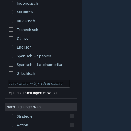
Indonesisch
Malaiisch
Bulgarisch
Tschechisch
Dänisch
Englisch
Spanisch – Spanien
Spanisch – Lateinamerika
Griechisch
Spracheinstellungen verwalten
Nach Tag eingrenzen
© Valve Corporation. Alle Rechte vorbehalten. Alle
Marken sind Eigentum ihrer jeweiligen Besitzer in den
Strategie
USA und anderen Ländern.
Datenschutzrichtlinien
|
Rechtliches
|
Barrierefreiheit
|
Steam-
Nutzungsvertrag
|
Rückerstattungen
|
Cookies
Action