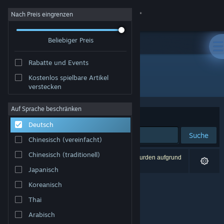
Anmelden
Nach Preis eingrenzen
Beliebiger Preis
Shop
Rabatte und Events
Community
Kostenlos spielbare Artikel
Entwickler: Jok
verstecken
Info
Auf Sprache beschränken
Sortieren nach
Relevanz
Deutsch
Support
Suche
Chinesisch (vereinfacht)
Sprache ändern
Chinesisch (traditionell)
0 Ergebnisse entsprechen Ihrer Suche. 2 Titel wurden aufgrund
Ihrer Einstellungen ausgeschlossen.
Japanisch
Steam-Mobile-App herunterladen
Koreanisch
Desktopversion anzeigen
Thai
Arabisch