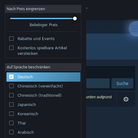
Anmelden
Nach Preis eingrenzen
Beliebiger Preis
Shop
Rabatte und Events
Community
Kostenlos spielbare Artikel
Entwickler: JBroook
verstecken
Info
Auf Sprache beschränken
Sortieren nach
Relevanz
Deutsch
Support
Suche
Chinesisch (vereinfacht)
Sprache ändern
Chinesisch (traditionell)
0 Ergebnisse entsprechen Ihrer Suche. 4 Titel wurden aufgrund
Ihrer Einstellungen ausgeschlossen.
Japanisch
Steam-Mobile-App herunterladen
Koreanisch
Desktopversion anzeigen
Thai
Arabisch