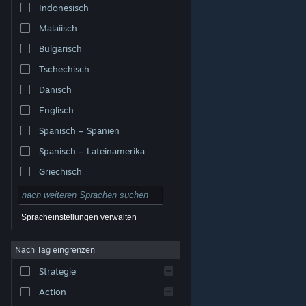
Indonesisch
Malaiisch
Bulgarisch
Tschechisch
Dänisch
Englisch
Spanisch – Spanien
Spanisch – Lateinamerika
Griechisch
Spracheinstellungen verwalten
Nach Tag eingrenzen
© Valve Corporation. Alle Rechte vorbehalten. Alle
Marken sind Eigentum ihrer jeweiligen Besitzer in den
Strategie
USA und anderen Ländern.
Datenschutzrichtlinien
|
Rechtliches
|
Barrierefreiheit
|
Steam-
Nutzungsvertrag
|
Rückerstattungen
|
Cookies
Action