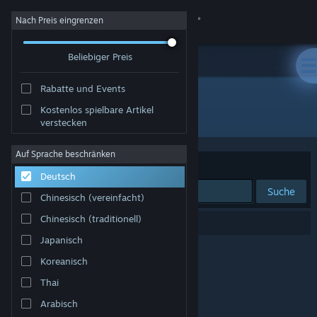
Anmelden
Nach Preis eingrenzen
Beliebiger Preis
Shop
Rabatte und Events
Community
Kostenlos spielbare Artikel
Entwickler: IonFX
verstecken
Info
Auf Sprache beschränken
Sortieren nach
Relevanz
Deutsch
Support
Suche
Chinesisch (vereinfacht)
Sprache ändern
Chinesisch (traditionell)
0 Ergebnisse entsprechen Ihrer Suche.
Japanisch
Steam-Mobile-App herunterladen
Koreanisch
Desktopversion anzeigen
Thai
Arabisch