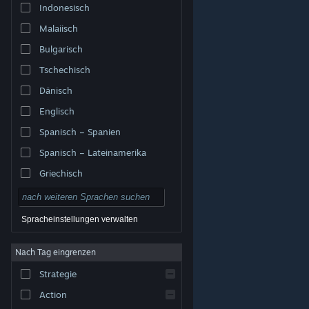
Indonesisch
Malaiisch
Bulgarisch
Tschechisch
Dänisch
Englisch
Spanisch – Spanien
Spanisch – Lateinamerika
Griechisch
Spracheinstellungen verwalten
Nach Tag eingrenzen
© Valve Corporation. Alle Rechte vorbehalten. Alle
Marken sind Eigentum ihrer jeweiligen Besitzer in den
Strategie
USA und anderen Ländern.
Datenschutzrichtlinien
|
Rechtliches
|
Barrierefreiheit
|
Steam-
Nutzungsvertrag
|
Rückerstattungen
|
Cookies
Action