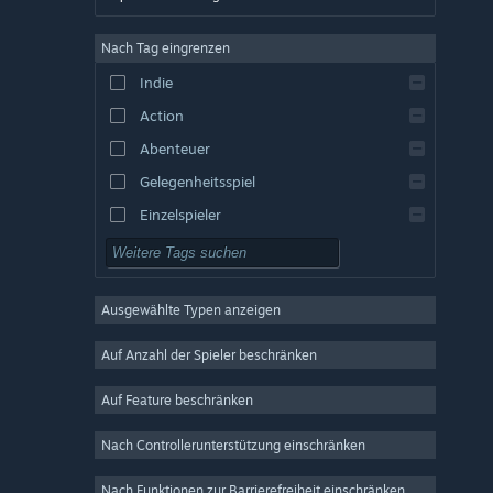
Englisch
Nach Tag eingrenzen
Spanisch – Spanien
Indie
Spanisch – Lateinamerika
Action
Griechisch
Abenteuer
Gelegenheitsspiel
Einzelspieler
Simulation
Rollenspiel
Ausgewählte Typen anzeigen
Strategie
2D
Auf Anzahl der Spieler beschränken
Early Access
Auf Feature beschränken
3D
Nach Controllerunterstützung einschränken
Kostenlos spielbar
Atmosphärisch
Nach Funktionen zur Barrierefreiheit einschränken