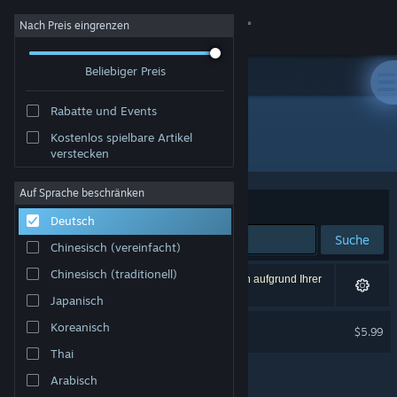
Anmelden
Nach Preis eingrenzen
Beliebiger Preis
Shop
Rabatte und Events
Community
Kostenlos spielbare Artikel
Entwickler: IceToad Studio LLC
verstecken
Info
Auf Sprache beschränken
Sortieren nach
Relevanz
Deutsch
Support
Suche
Chinesisch (vereinfacht)
Sprache ändern
Chinesisch (traditionell)
1 Ergebnis entspricht Ihrer Suche. 2 Titel wurden aufgrund Ihrer
Einstellungen ausgeschlossen.
Japanisch
Steam-Mobile-App herunterladen
AiliA Original Soundtrack
Koreanisch
$5.99
Desktopversion anzeigen
Thai
Arabisch