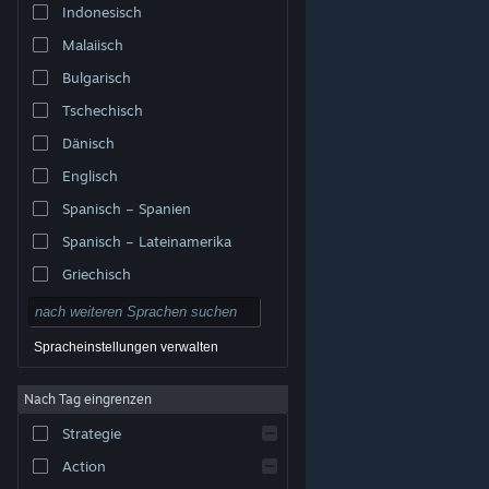
Indonesisch
Malaiisch
Bulgarisch
Tschechisch
Dänisch
Englisch
Spanisch – Spanien
Spanisch – Lateinamerika
Griechisch
Spracheinstellungen verwalten
Nach Tag eingrenzen
© Valve Corporation. Alle Rechte vorbehalten. Alle
Marken sind Eigentum ihrer jeweiligen Besitzer in den
Strategie
USA und anderen Ländern.
Datenschutzrichtlinien
|
Rechtliches
|
Barrierefreiheit
|
Steam-
Nutzungsvertrag
|
Rückerstattungen
|
Cookies
Action