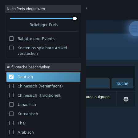
Anmelden
Nach Preis eingrenzen
Beliebiger Preis
Shop
Rabatte und Events
Community
Kostenlos spielbare Artikel
Entwickler: Grip Top Games
verstecken
Info
Auf Sprache beschränken
Sortieren nach
Relevanz
Deutsch
Support
Suche
Chinesisch (vereinfacht)
Sprache ändern
Chinesisch (traditionell)
0 Ergebnisse entsprechen Ihrer Suche. 1 Titel wurde aufgrund
Ihrer Einstellungen ausgeschlossen.
Japanisch
Steam-Mobile-App herunterladen
Koreanisch
Desktopversion anzeigen
Thai
Arabisch