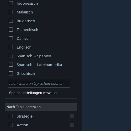
Indonesisch
Malaiisch
Bulgarisch
Tschechisch
Dänisch
Englisch
Spanisch – Spanien
Spanisch – Lateinamerika
Griechisch
Spracheinstellungen verwalten
Nach Tag eingrenzen
© Valve Corporation. Alle Rechte vorbehalten. Alle
Marken sind Eigentum ihrer jeweiligen Besitzer in den
Strategie
USA und anderen Ländern.
Datenschutzrichtlinien
|
Rechtliches
|
Barrierefreiheit
|
Steam-
Nutzungsvertrag
|
Rückerstattungen
|
Cookies
Action