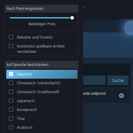
Anmelden
Nach Preis eingrenzen
Beliebiger Preis
Shop
Rabatte und Events
Community
Kostenlos spielbare Artikel
Entwickler: Grandpa Pixel
verstecken
Info
Auf Sprache beschränken
Sortieren nach
Relevanz
Deutsch
Support
Suche
Chinesisch (vereinfacht)
Sprache ändern
Chinesisch (traditionell)
0 Ergebnisse entsprechen Ihrer Suche. 1 Titel wurde aufgrund
Ihrer Einstellungen ausgeschlossen.
Japanisch
Steam-Mobile-App herunterladen
Koreanisch
Desktopversion anzeigen
Thai
Arabisch