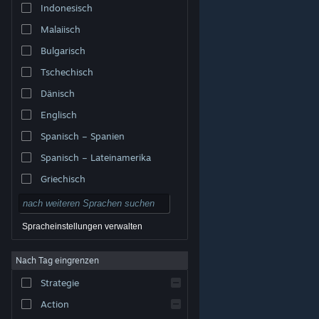
Indonesisch
Malaiisch
Bulgarisch
Tschechisch
Dänisch
Englisch
Spanisch – Spanien
Spanisch – Lateinamerika
Griechisch
Spracheinstellungen verwalten
Nach Tag eingrenzen
© Valve Corporation. Alle Rechte vorbehalten. Alle
Marken sind Eigentum ihrer jeweiligen Besitzer in den
Strategie
USA und anderen Ländern.
Datenschutzrichtlinien
|
Rechtliches
|
Barrierefreiheit
|
Steam-
Nutzungsvertrag
|
Rückerstattungen
|
Cookies
Action