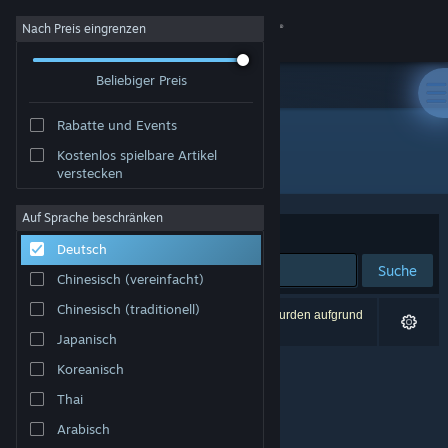
Anmelden
Nach Preis eingrenzen
Beliebiger Preis
Shop
Rabatte und Events
Community
Kostenlos spielbare Artikel
Entwickler: Gametrip
verstecken
Info
Auf Sprache beschränken
Sortieren nach
Relevanz
Deutsch
Support
Suche
Chinesisch (vereinfacht)
Sprache ändern
Chinesisch (traditionell)
0 Ergebnisse entsprechen Ihrer Suche. 2 Titel wurden aufgrund
Ihrer Einstellungen ausgeschlossen.
Japanisch
Steam-Mobile-App herunterladen
Koreanisch
Desktopversion anzeigen
Thai
Arabisch