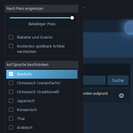
Anmelden
Nach Preis eingrenzen
Beliebiger Preis
Shop
Rabatte und Events
Community
Kostenlos spielbare Artikel
Entwickler: Game Delivery
verstecken
Info
Auf Sprache beschränken
Sortieren nach
Relevanz
Deutsch
Support
Suche
Chinesisch (vereinfacht)
Sprache ändern
Chinesisch (traditionell)
0 Ergebnisse entsprechen Ihrer Suche. 2 Titel wurden aufgrund
Ihrer Einstellungen ausgeschlossen.
Japanisch
Steam-Mobile-App herunterladen
Koreanisch
Desktopversion anzeigen
Thai
Arabisch