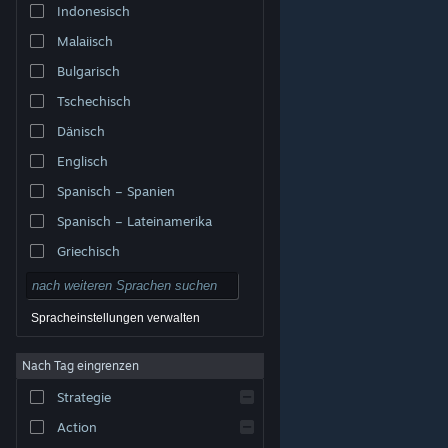
Indonesisch
Malaiisch
Bulgarisch
Tschechisch
Dänisch
Englisch
Spanisch – Spanien
Spanisch – Lateinamerika
Griechisch
Spracheinstellungen verwalten
Nach Tag eingrenzen
© Valve Corporation. Alle Rechte vorbehalten. Alle
Marken sind Eigentum ihrer jeweiligen Besitzer in den
Strategie
USA und anderen Ländern.
Datenschutzrichtlinien
|
Rechtliches
|
Barrierefreiheit
|
Steam-
Nutzungsvertrag
|
Rückerstattungen
|
Cookies
Action