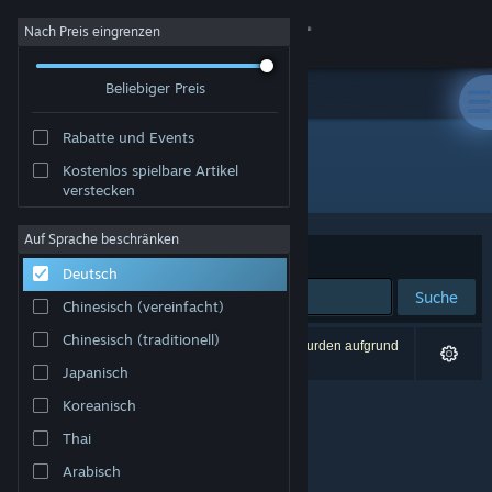
Anmelden
Nach Preis eingrenzen
Beliebiger Preis
Shop
Rabatte und Events
Community
Kostenlos spielbare Artikel
Entwickler: EF Games
verstecken
Info
Auf Sprache beschränken
Sortieren nach
Relevanz
Deutsch
Support
Suche
Chinesisch (vereinfacht)
Sprache ändern
Chinesisch (traditionell)
0 Ergebnisse entsprechen Ihrer Suche. 2 Titel wurden aufgrund
Ihrer Einstellungen ausgeschlossen.
Japanisch
Steam-Mobile-App herunterladen
Koreanisch
Desktopversion anzeigen
Thai
Arabisch