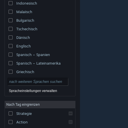
Indonesisch
Malaiisch
Bulgarisch
Tschechisch
Dänisch
Englisch
Spanisch – Spanien
Spanisch – Lateinamerika
Griechisch
Spracheinstellungen verwalten
Nach Tag eingrenzen
© Valve Corporation. Alle Rechte vorbehalten. Alle
Marken sind Eigentum ihrer jeweiligen Besitzer in den
Strategie
USA und anderen Ländern.
Datenschutzrichtlinien
|
Rechtliches
|
Barrierefreiheit
|
Steam-
Nutzungsvertrag
|
Rückerstattungen
|
Cookies
Action