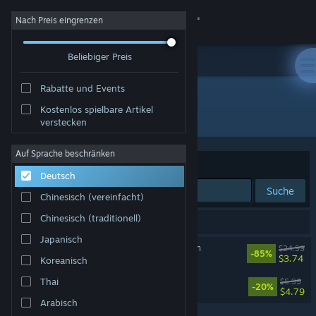
Anmelden
Nach Preis eingrenzen
Beliebiger Preis
Shop
Rabatte und Events
Community
Kostenlos spielbare Artikel
Entwickler: Dope Games
verstecken
Info
Auf Sprache beschränken
Sortieren nach
Relevanz
Deutsch
Support
Suche
Chinesisch (vereinfacht)
Sprache ändern
Chinesisch (traditionell)
2 Ergebnisse entsprechen Ihrer Suche.
Japanisch
Steam-Mobile-App herunterladen
Definitely Not Fried Chicken
$24.99
-85%
$3.74
Koreanisch
Desktopversion anzeigen
DopePie Survivors 3D
Thai
$5.99
-20%
$4.79
Arabisch