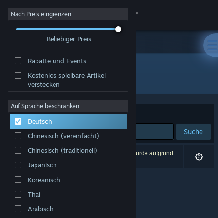
Anmelden
Nach Preis eingrenzen
Beliebiger Preis
Shop
Rabatte und Events
Community
Kostenlos spielbare Artikel
Entwickler: Dave Del Castillo
verstecken
Info
Auf Sprache beschränken
Sortieren nach
Relevanz
Deutsch
Support
Suche
Chinesisch (vereinfacht)
Sprache ändern
Chinesisch (traditionell)
0 Ergebnisse entsprechen Ihrer Suche. 1 Titel wurde aufgrund
Ihrer Einstellungen ausgeschlossen.
Japanisch
Steam-Mobile-App herunterladen
Koreanisch
Desktopversion anzeigen
Thai
Arabisch