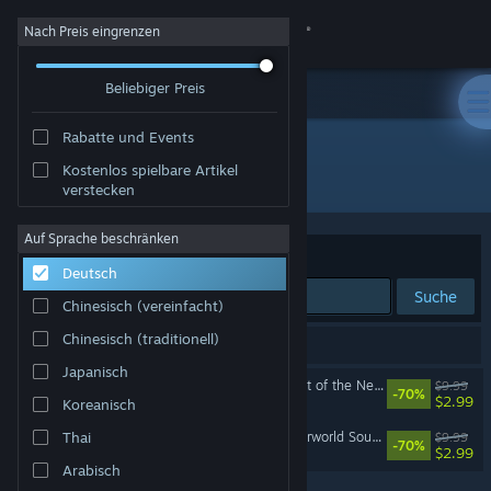
Anmelden
Nach Preis eingrenzen
Beliebiger Preis
Shop
Rabatte und Events
Community
Kostenlos spielbare Artikel
Entwickler: Darkraven
verstecken
Info
Auf Sprache beschränken
Sortieren nach
Relevanz
Deutsch
Support
Suche
Chinesisch (vereinfacht)
Sprache ändern
Chinesisch (traditionell)
2 Ergebnisse entsprechen Ihrer Suche.
Japanisch
Steam-Mobile-App herunterladen
RPG Maker VX Ace - Forest of the Necromancer Soundscapes
$9.99
-70%
$2.99
Koreanisch
Desktopversion anzeigen
RPG Maker VX Ace - Underworld Soundscapes
Thai
$9.99
-70%
$2.99
Arabisch