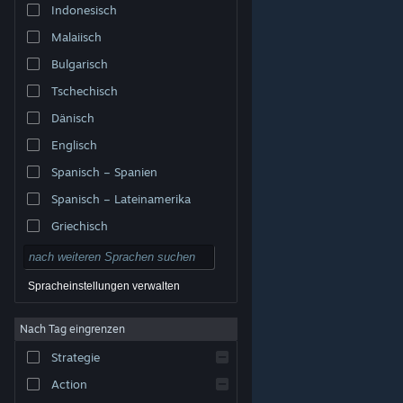
Indonesisch
Malaiisch
Bulgarisch
Tschechisch
Dänisch
Englisch
Spanisch – Spanien
Spanisch – Lateinamerika
Griechisch
Spracheinstellungen verwalten
Nach Tag eingrenzen
© Valve Corporation. Alle Rechte vorbehalten. Alle
Marken sind Eigentum ihrer jeweiligen Besitzer in den
Strategie
USA und anderen Ländern.
Datenschutzrichtlinien
|
Rechtliches
|
Barrierefreiheit
|
Steam-
Nutzungsvertrag
|
Rückerstattungen
|
Cookies
Action