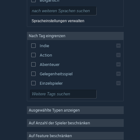
Tschechisch
Dänisch
Spracheinstellungen verwalten
Englisch
Nach Tag eingrenzen
Spanisch – Spanien
Indie
Spanisch – Lateinamerika
Action
Griechisch
Abenteuer
Gelegenheitsspiel
Einzelspieler
Simulation
Rollenspiel
Ausgewählte Typen anzeigen
Strategie
2D
Auf Anzahl der Spieler beschränken
Early Access
Auf Feature beschränken
3D