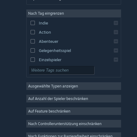
Englisch
Nach Tag eingrenzen
Spanisch – Spanien
Indie
Spanisch – Lateinamerika
Action
Griechisch
Abenteuer
Gelegenheitsspiel
Einzelspieler
Simulation
Rollenspiel
Ausgewählte Typen anzeigen
Strategie
2D
Auf Anzahl der Spieler beschränken
Early Access
Auf Feature beschränken
3D
Nach Controllerunterstützung einschränken
Kostenlos spielbar
Atmosphärisch
Nach Funktionen zur Barrierefreiheit einschränken