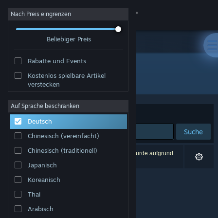
Anmelden
Nach Preis eingrenzen
Beliebiger Preis
Shop
Rabatte und Events
Community
Kostenlos spielbare Artikel
Entwickler: Che
verstecken
Info
Auf Sprache beschränken
Sortieren nach
Relevanz
Deutsch
Support
Suche
Chinesisch (vereinfacht)
Sprache ändern
Chinesisch (traditionell)
0 Ergebnisse entsprechen Ihrer Suche. 1 Titel wurde aufgrund
Ihrer Einstellungen ausgeschlossen.
Japanisch
Steam-Mobile-App herunterladen
Koreanisch
Desktopversion anzeigen
Thai
Arabisch