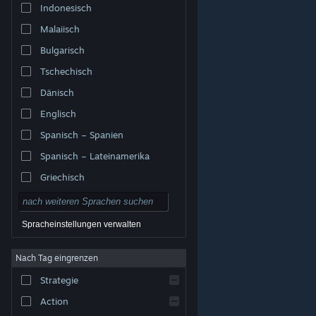
Indonesisch
Malaiisch
Bulgarisch
Tschechisch
Dänisch
Englisch
Spanisch – Spanien
Spanisch – Lateinamerika
Griechisch
Spracheinstellungen verwalten
Nach Tag eingrenzen
© Valve Corporation. Alle Rechte vorbehalten. Alle
Marken sind Eigentum ihrer jeweiligen Besitzer in den
Strategie
USA und anderen Ländern.
Datenschutzrichtlinien
|
Rechtliches
|
Barrierefreiheit
|
Steam-
Nutzungsvertrag
|
Rückerstattungen
|
Cookies
Action