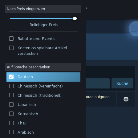
Anmelden
Nach Preis eingrenzen
Beliebiger Preis
Shop
Rabatte und Events
Community
Kostenlos spielbare Artikel
Entwickler: Captive Bolt Studios
verstecken
Info
Auf Sprache beschränken
Sortieren nach
Relevanz
Deutsch
Support
Suche
Chinesisch (vereinfacht)
Sprache ändern
Chinesisch (traditionell)
0 Ergebnisse entsprechen Ihrer Suche. 1 Titel wurde aufgrund
Ihrer Einstellungen ausgeschlossen.
Japanisch
Steam-Mobile-App herunterladen
Koreanisch
Desktopversion anzeigen
Thai
Arabisch