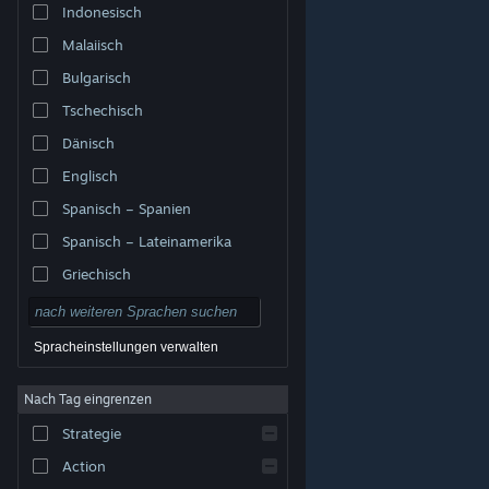
Indonesisch
Malaiisch
Bulgarisch
Tschechisch
Dänisch
Englisch
Spanisch – Spanien
Spanisch – Lateinamerika
Griechisch
Spracheinstellungen verwalten
Nach Tag eingrenzen
© Valve Corporation. Alle Rechte vorbehalten. Alle
Marken sind Eigentum ihrer jeweiligen Besitzer in den
Strategie
USA und anderen Ländern.
Datenschutzrichtlinien
|
Rechtliches
|
Barrierefreiheit
|
Steam-
Nutzungsvertrag
|
Rückerstattungen
|
Cookies
Action