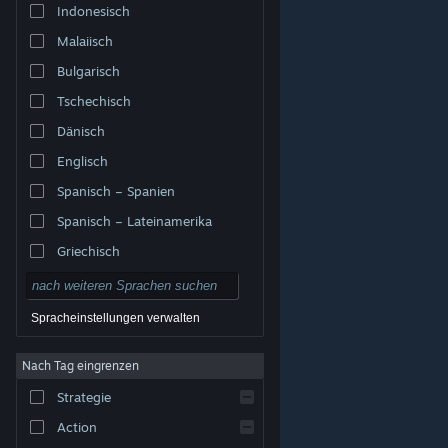
Indonesisch
Malaiisch
Bulgarisch
Tschechisch
Dänisch
Englisch
Spanisch – Spanien
Spanisch – Lateinamerika
Griechisch
Spracheinstellungen verwalten
Nach Tag eingrenzen
© Valve Corporation. Alle Rechte vorbehalten. Alle
Marken sind Eigentum ihrer jeweiligen Besitzer in den
Strategie
USA und anderen Ländern.
Datenschutzrichtlinien
|
Rechtliches
|
Barrierefreiheit
|
Steam-
Nutzungsvertrag
|
Rückerstattungen
|
Cookies
Action