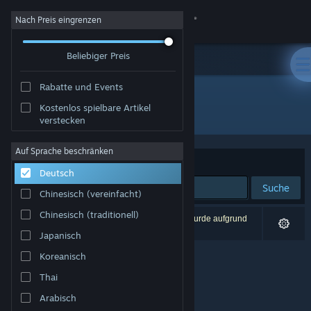
Anmelden
Nach Preis eingrenzen
Beliebiger Preis
Shop
Rabatte und Events
Community
Kostenlos spielbare Artikel
Entwickler: Célio Fernandes Krachinski
verstecken
Info
Auf Sprache beschränken
Sortieren nach
Relevanz
Deutsch
Support
Suche
Chinesisch (vereinfacht)
Sprache ändern
Chinesisch (traditionell)
0 Ergebnisse entsprechen Ihrer Suche. 1 Titel wurde aufgrund
Ihrer Einstellungen ausgeschlossen.
Japanisch
Steam-Mobile-App herunterladen
Koreanisch
Desktopversion anzeigen
Thai
Arabisch