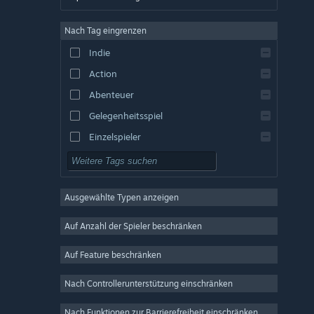
Englisch
Nach Tag eingrenzen
Spanisch – Spanien
Indie
Spanisch – Lateinamerika
Action
Griechisch
Abenteuer
Gelegenheitsspiel
Einzelspieler
Simulation
Rollenspiel
Ausgewählte Typen anzeigen
Strategie
2D
Auf Anzahl der Spieler beschränken
Early Access
Auf Feature beschränken
3D
Nach Controllerunterstützung einschränken
Kostenlos spielbar
Atmosphärisch
Nach Funktionen zur Barrierefreiheit einschränken