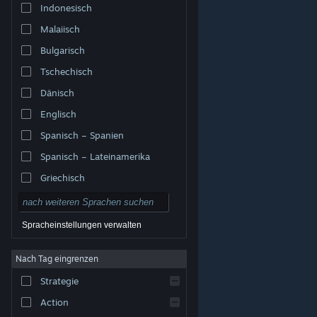
Indonesisch
Malaiisch
Bulgarisch
Tschechisch
Dänisch
Englisch
Spanisch – Spanien
Spanisch – Lateinamerika
Griechisch
Spracheinstellungen verwalten
Nach Tag eingrenzen
© Valve Corporation. Alle Rechte vorbehalten. Alle
Marken sind Eigentum ihrer jeweiligen Besitzer in den
Strategie
USA und anderen Ländern.
Datenschutzrichtlinien
|
Rechtliches
|
Barrierefreiheit
|
Steam-
Nutzungsvertrag
|
Rückerstattungen
|
Cookies
Action