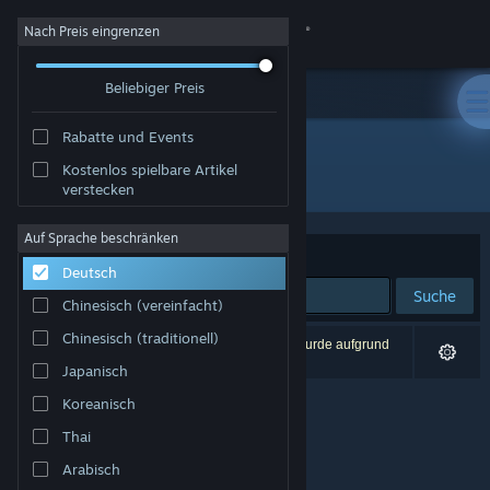
Anmelden
Nach Preis eingrenzen
Beliebiger Preis
Shop
Rabatte und Events
Community
Kostenlos spielbare Artikel
Entwickler: Blueprint Reality Inc.
verstecken
Info
Auf Sprache beschränken
Sortieren nach
Relevanz
Deutsch
Support
Suche
Chinesisch (vereinfacht)
Sprache ändern
Chinesisch (traditionell)
0 Ergebnisse entsprechen Ihrer Suche. 1 Titel wurde aufgrund
Ihrer Einstellungen ausgeschlossen.
Japanisch
Steam-Mobile-App herunterladen
Koreanisch
Desktopversion anzeigen
Thai
Arabisch