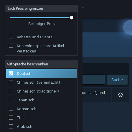
Anmelden
Nach Preis eingrenzen
Beliebiger Preis
Shop
Rabatte und Events
Community
Kostenlos spielbare Artikel
Entwickler: Atreyu Games Pty. Ltd.
verstecken
Info
Auf Sprache beschränken
Sortieren nach
Relevanz
Deutsch
Support
Suche
Chinesisch (vereinfacht)
Sprache ändern
Chinesisch (traditionell)
0 Ergebnisse entsprechen Ihrer Suche. 1 Titel wurde aufgrund
Ihrer Einstellungen ausgeschlossen.
Japanisch
Steam-Mobile-App herunterladen
Koreanisch
Desktopversion anzeigen
Thai
Arabisch