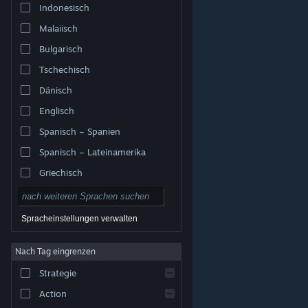
Indonesisch
Malaiisch
Bulgarisch
Tschechisch
Dänisch
Englisch
Spanisch – Spanien
Spanisch – Lateinamerika
Griechisch
Spracheinstellungen verwalten
Nach Tag eingrenzen
© Valve Corporation. Alle Rechte vorbehalten. Alle
Marken sind Eigentum ihrer jeweiligen Besitzer in den
Strategie
USA und anderen Ländern.
Datenschutzrichtlinien
|
Rechtliches
|
Barrierefreiheit
|
Steam-
Nutzungsvertrag
|
Rückerstattungen
|
Cookies
Action