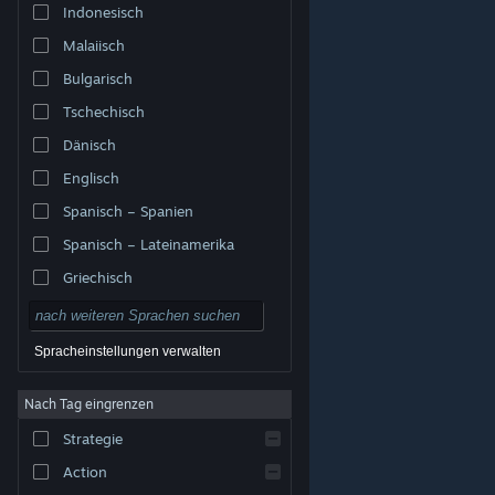
Indonesisch
Malaiisch
Bulgarisch
Tschechisch
Dänisch
Englisch
Spanisch – Spanien
Spanisch – Lateinamerika
Griechisch
Spracheinstellungen verwalten
Nach Tag eingrenzen
© Valve Corporation. Alle Rechte vorbehalten. Alle
Marken sind Eigentum ihrer jeweiligen Besitzer in den
Strategie
USA und anderen Ländern.
Datenschutzrichtlinien
|
Rechtliches
|
Barrierefreiheit
|
Steam-
Nutzungsvertrag
|
Rückerstattungen
|
Cookies
Action