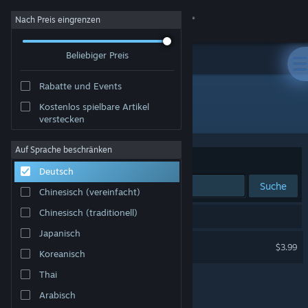
Anmelden
Nach Preis eingrenzen
Beliebiger Preis
Shop
Rabatte und Events
Community
Kostenlos spielbare Artikel
Entwickler: Ancient Games DS
verstecken
Info
Auf Sprache beschränken
Sortieren nach
Relevanz
Deutsch
Support
Suche
Chinesisch (vereinfacht)
Sprache ändern
Chinesisch (traditionell)
1 Ergebnis entspricht Ihrer Suche.
Japanisch
Steam-Mobile-App herunterladen
Fast Food Rampage
$3.99
Koreanisch
Desktopversion anzeigen
Thai
Arabisch