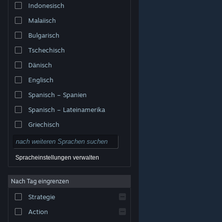
Indonesisch
Malaiisch
Bulgarisch
Tschechisch
Dänisch
Englisch
Spanisch – Spanien
Spanisch – Lateinamerika
Griechisch
Spracheinstellungen verwalten
Nach Tag eingrenzen
© Valve Corporation. Alle Rechte vorbehalten. Alle
Marken sind Eigentum ihrer jeweiligen Besitzer in den
Strategie
USA und anderen Ländern.
Datenschutzrichtlinien
|
Rechtliches
|
Barrierefreiheit
|
Steam-
Nutzungsvertrag
|
Rückerstattungen
|
Cookies
Action