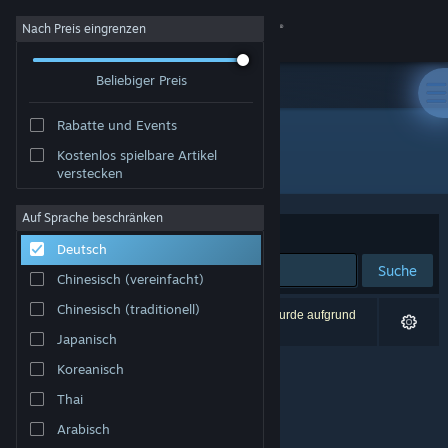
Anmelden
Nach Preis eingrenzen
Beliebiger Preis
Shop
Rabatte und Events
Community
Kostenlos spielbare Artikel
Entwickler: Anaconda Game Studios
verstecken
Info
Auf Sprache beschränken
Sortieren nach
Relevanz
Deutsch
Support
Suche
Chinesisch (vereinfacht)
Sprache ändern
Chinesisch (traditionell)
0 Ergebnisse entsprechen Ihrer Suche. 1 Titel wurde aufgrund
Ihrer Einstellungen ausgeschlossen.
Japanisch
Steam-Mobile-App herunterladen
Koreanisch
Desktopversion anzeigen
Thai
Arabisch