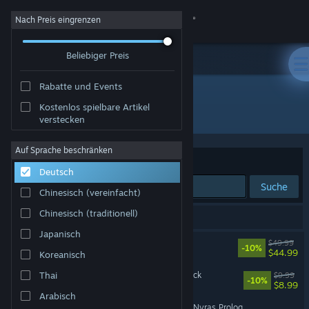
Anmelden
Nach Preis eingrenzen
Beliebiger Preis
Shop
Rabatte und Events
Community
Kostenlos spielbare Artikel
Entwickler: Alkimia Interactive
verstecken
Info
Auf Sprache beschränken
Sortieren nach
Relevanz
Deutsch
Support
Suche
Chinesisch (vereinfacht)
Sprache ändern
Chinesisch (traditionell)
3 Ergebnisse entsprechen Ihrer Suche.
Japanisch
Steam-Mobile-App herunterladen
Gothic 1 Remake
$49.99
-10%
$44.99
Koreanisch
Desktopversion anzeigen
Gothic 1 Remake Soundtrack
Thai
$9.99
-10%
$8.99
Arabisch
Gothic 1 Remake - Demo (Nyras Prologue)