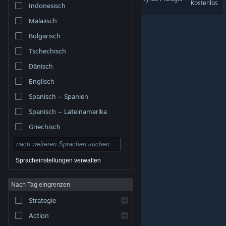
Kostenlos
Indonesisch
Malaiisch
Bulgarisch
Tschechisch
Dänisch
Englisch
Spanisch – Spanien
Spanisch – Lateinamerika
Griechisch
Spracheinstellungen verwalten
Nach Tag eingrenzen
© Valve Corporation. Alle Rechte vorbehalten. Alle
Marken sind Eigentum ihrer jeweiligen Besitzer in den
Strategie
USA und anderen Ländern.
Datenschutzrichtlinien
|
Rechtliches
|
Barrierefreiheit
|
Steam-
Nutzungsvertrag
|
Rückerstattungen
|
Cookies
Action