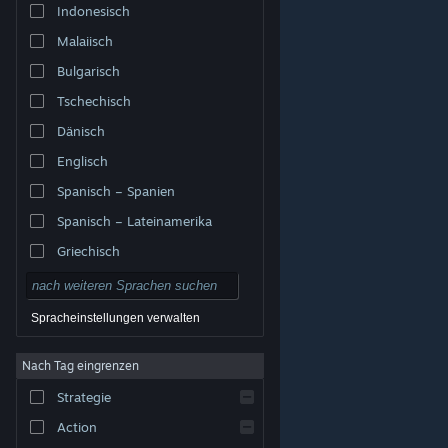
Indonesisch
Malaiisch
Bulgarisch
Tschechisch
Dänisch
Englisch
Spanisch – Spanien
Spanisch – Lateinamerika
Griechisch
Spracheinstellungen verwalten
Nach Tag eingrenzen
© Valve Corporation. Alle Rechte vorbehalten. Alle
Marken sind Eigentum ihrer jeweiligen Besitzer in den
Strategie
USA und anderen Ländern.
Datenschutzrichtlinien
|
Rechtliches
|
Barrierefreiheit
|
Steam-
Nutzungsvertrag
|
Rückerstattungen
|
Cookies
Action