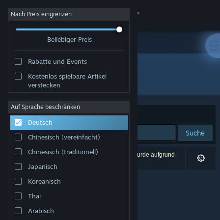
Anmelden
Nach Preis eingrenzen
Beliebiger Preis
Shop
Rabatte und Events
Community
Kostenlos spielbare Artikel
Entwickler: 凡人修仙
verstecken
Info
Auf Sprache beschränken
Sortieren nach
Relevanz
Deutsch
Support
Suche
Chinesisch (vereinfacht)
Sprache ändern
Chinesisch (traditionell)
0 Ergebnisse entsprechen Ihrer Suche. 1 Titel wurde aufgrund
Ihrer Einstellungen ausgeschlossen.
Japanisch
Steam-Mobile-App herunterladen
Koreanisch
Desktopversion anzeigen
Thai
Arabisch