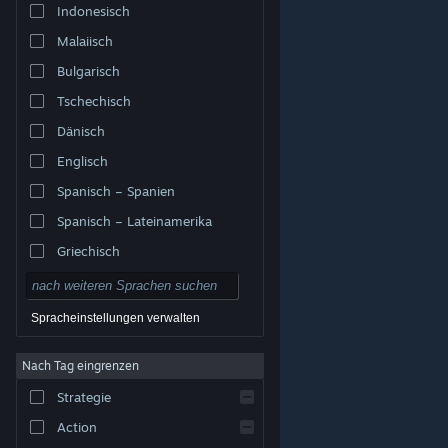
Indonesisch
Malaiisch
Bulgarisch
Tschechisch
Dänisch
Englisch
Spanisch – Spanien
Spanisch – Lateinamerika
Griechisch
Spracheinstellungen verwalten
Nach Tag eingrenzen
© Valve Corporation. Alle Rechte vorbehalten. Alle
Marken sind Eigentum ihrer jeweiligen Besitzer in den
Strategie
USA und anderen Ländern.
Datenschutzrichtlinien
|
Rechtliches
|
Barrierefreiheit
|
Steam-
Nutzungsvertrag
|
Rückerstattungen
|
Cookies
Action