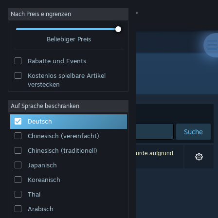
Anmelden
Nach Preis eingrenzen
Beliebiger Preis
Shop
Rabatte und Events
Community
Kostenlos spielbare Artikel
Entwickler: 众妙之门工作室
verstecken
Info
Auf Sprache beschränken
Sortieren nach
Relevanz
Deutsch
Support
Suche
Chinesisch (vereinfacht)
Sprache ändern
Chinesisch (traditionell)
0 Ergebnisse entsprechen Ihrer Suche. 1 Titel wurde aufgrund
Ihrer Einstellungen ausgeschlossen.
Japanisch
Steam-Mobile-App herunterladen
Koreanisch
Desktopversion anzeigen
Thai
Arabisch