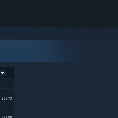
$29.73
$12.99