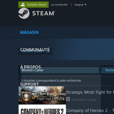
Installer Steam
se connecter
|
langue
MAGASIN
COMMUNAUTÉ
"Winston Carter"
À PROPOS
Reche
3 résultats correspondent à votre recherche.
SUPPORT
Strategic Mind: Fight fo
Comprend 2 jeux
Company of Heroes 2 - Th