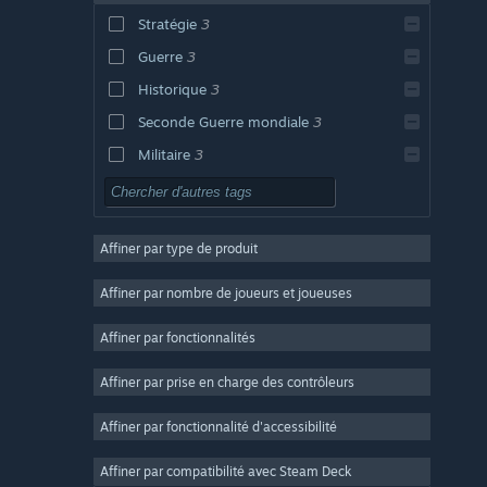
Stratégie
3
Guerre
3
Historique
3
Seconde Guerre mondiale
3
Militaire
3
Jeu solo
3
Action
Affiner par type de produit
Aventure
Conception et illustration
Affiner par nombre de joueurs et joueuses
Utilitaires
Affiner par fonctionnalités
Free-to-play
Affiner par prise en charge des contrôleurs
RPG
Massivement multijoueur
Affiner par fonctionnalité d'accessibilité
Indépendant
Affiner par compatibilité avec Steam Deck
Accès anticipé