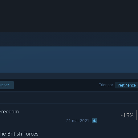
rcher
Trier par
Pertinence
r Freedom
-15%
21 mai 2021
e British Forces