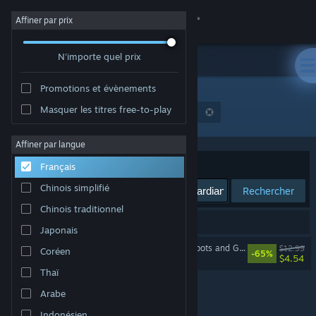
Se connecter
Affiner par prix
N'importe quel prix
Magasin
Promotions et évènements
Communauté
Masquer les titres free-to-play
"Stranded: Alien Dawn - Robots and Guardians"
À propos
Affiner par langue
Trier par
Pertinence
Français
Support
Chinois simplifié
Rechercher
Chinois traditionnel
Changer la langue
1 résultat correspond à votre recherche.
Japonais
Télécharger l'application mobile Steam
Stranded: Alien Dawn - Robots and Guardians
$12.99
Coréen
-65%
$4.54
Thaï
Voir version ordi. du site
Arabe
Indonésien