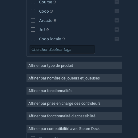
Course
9
Coop
9
Arcade
9
JcJ
9
Coop locale
9
Coop en ligne
9
Multijoueur
9
Affiner par type de produit
Course et combat
9
Action et aventure
9
Affiner par nombre de joueurs et joueuses
Jeu solo
9
Affiner par fonctionnalités
3D
9
Affiner par prise en charge des contrôleurs
Campagne en coop
9
Dessin animé
9
Affiner par fonctionnalité d'accessibilité
Personnages personnalisés
9
Affiner par compatibilité avec Steam Deck
4 personnes en local
9