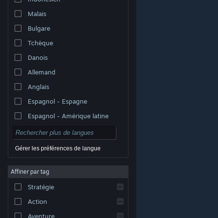
Malais
Bulgare
Tchèque
Danois
Allemand
Anglais
Espagnol - Espagne
Espagnol - Amérique latine
Gérer les préférences de langue
Affiner par tag
© Valve Corporation. Tous droits réservés. Toutes les
marques commerciales sont la propriété de leurs
Stratégie
titulaires aux États-Unis et dans d'autres pays.
Politique de confidentialité
|
Mentions légales
|
Accessibilité
|
Accord de souscription Steam
|
Action
Remboursements
|
Cookies
Aventure