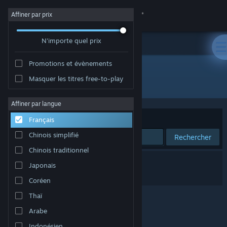
Se connecter
Affiner par prix
N'importe quel prix
Magasin
Promotions et évènements
Communauté
Masquer les titres free-to-play
"Sex with Hitler"
À propos
Affiner par langue
Trier par
Pertinence
Français
Support
Chinois simplifié
Rechercher
Chinois traditionnel
Changer la langue
0 résultats correspondent à votre recherche.
Japonais
Télécharger l'application mobile Steam
Voulez-vous dire «
sex witch hitler
» ?
Coréen
Thaï
Voir version ordi. du site
Arabe
Indonésien